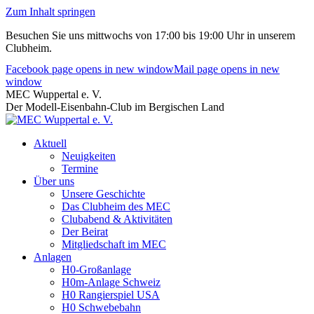
Zum Inhalt springen
Besuchen Sie uns mittwochs von 17:00 bis 19:00 Uhr in unserem
Clubheim.
Facebook page opens in new window
Mail page opens in new
window
MEC Wuppertal e. V.
Der Modell-Eisenbahn-Club im Bergischen Land
Aktuell
Neuigkeiten
Termine
Über uns
Unsere Geschichte
Das Clubheim des MEC
Clubabend & Aktivitäten
Der Beirat
Mitgliedschaft im MEC
Anlagen
H0-Großanlage
H0m-Anlage Schweiz
H0 Rangierspiel USA
H0 Schwebebahn