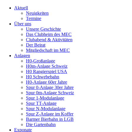
Aktuell
Neuigkeiten
Termine
Über uns
Unsere Geschichte
Das Clubheim des MEC
Clubabend & Aktivitäten
Der Beirat
Mitgliedschaft im MEC
Anlagen
H0-Großanlage
H0m-Anlage Schweiz
H0 Rangierspiel USA
H0 Schwebebahn
H0-Anlage 60er Jahre
Spur 0-Anlage 30er Jahre
Spur 0m-Anlage Schweiz
Spur 1-Modulanlage
Spur TT-Anlage
Spur N-Modulanlage
Spur Z-Anlage im Koffer
Barmer Bierbahn in LGB
Die Gartenbahn
Exponate