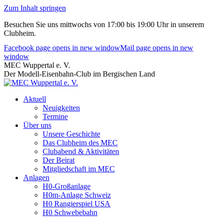
Zum Inhalt springen
Besuchen Sie uns mittwochs von 17:00 bis 19:00 Uhr in unserem
Clubheim.
Facebook page opens in new window
Mail page opens in new
window
MEC Wuppertal e. V.
Der Modell-Eisenbahn-Club im Bergischen Land
Aktuell
Neuigkeiten
Termine
Über uns
Unsere Geschichte
Das Clubheim des MEC
Clubabend & Aktivitäten
Der Beirat
Mitgliedschaft im MEC
Anlagen
H0-Großanlage
H0m-Anlage Schweiz
H0 Rangierspiel USA
H0 Schwebebahn