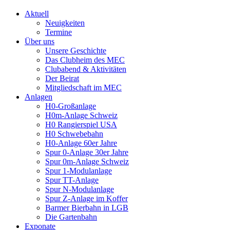
Aktuell
Neuigkeiten
Termine
Über uns
Unsere Geschichte
Das Clubheim des MEC
Clubabend & Aktivitäten
Der Beirat
Mitgliedschaft im MEC
Anlagen
H0-Großanlage
H0m-Anlage Schweiz
H0 Rangierspiel USA
H0 Schwebebahn
H0-Anlage 60er Jahre
Spur 0-Anlage 30er Jahre
Spur 0m-Anlage Schweiz
Spur 1-Modulanlage
Spur TT-Anlage
Spur N-Modulanlage
Spur Z-Anlage im Koffer
Barmer Bierbahn in LGB
Die Gartenbahn
Exponate