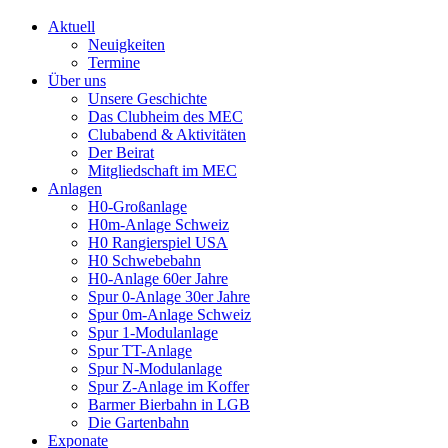
Aktuell
Neuigkeiten
Termine
Über uns
Unsere Geschichte
Das Clubheim des MEC
Clubabend & Aktivitäten
Der Beirat
Mitgliedschaft im MEC
Anlagen
H0-Großanlage
H0m-Anlage Schweiz
H0 Rangierspiel USA
H0 Schwebebahn
H0-Anlage 60er Jahre
Spur 0-Anlage 30er Jahre
Spur 0m-Anlage Schweiz
Spur 1-Modulanlage
Spur TT-Anlage
Spur N-Modulanlage
Spur Z-Anlage im Koffer
Barmer Bierbahn in LGB
Die Gartenbahn
Exponate