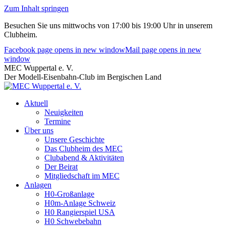
Zum Inhalt springen
Besuchen Sie uns mittwochs von 17:00 bis 19:00 Uhr in unserem
Clubheim.
Facebook page opens in new window
Mail page opens in new
window
MEC Wuppertal e. V.
Der Modell-Eisenbahn-Club im Bergischen Land
Aktuell
Neuigkeiten
Termine
Über uns
Unsere Geschichte
Das Clubheim des MEC
Clubabend & Aktivitäten
Der Beirat
Mitgliedschaft im MEC
Anlagen
H0-Großanlage
H0m-Anlage Schweiz
H0 Rangierspiel USA
H0 Schwebebahn