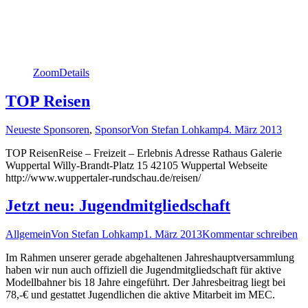
Zoom
Details
TOP Reisen
Neueste Sponsoren
,
Sponsor
Von
Stefan Lohkamp
4. März 2013
TOP ReisenReise – Freizeit – Erlebnis Adresse Rathaus Galerie
Wuppertal Willy-Brandt-Platz 15 42105 Wuppertal Webseite
http://www.wuppertaler-rundschau.de/reisen/
Jetzt neu: Jugendmitgliedschaft
Allgemein
Von
Stefan Lohkamp
1. März 2013
Kommentar schreiben
Im Rahmen unserer gerade abgehaltenen Jahreshauptversammlung
haben wir nun auch offiziell die Jugendmitgliedschaft für aktive
Modellbahner bis 18 Jahre eingeführt. Der Jahresbeitrag liegt bei
78,-€ und gestattet Jugendlichen die aktive Mitarbeit im MEC.