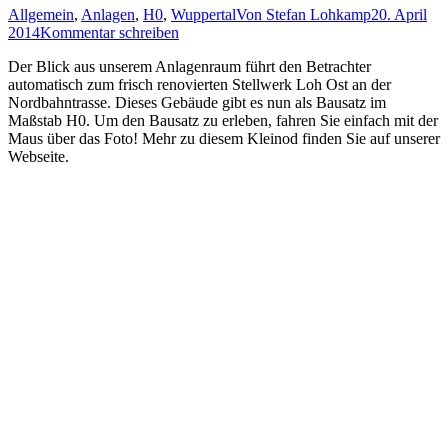
Allgemein
,
Anlagen
,
H0
,
Wuppertal
Von
Stefan Lohkamp
20. April
2014
Kommentar schreiben
Der Blick aus unserem Anlagenraum führt den Betrachter
automatisch zum frisch renovierten Stellwerk Loh Ost an der
Nordbahntrasse. Dieses Gebäude gibt es nun als Bausatz im
Maßstab H0. Um den Bausatz zu erleben, fahren Sie einfach mit der
Maus über das Foto! Mehr zu diesem Kleinod finden Sie auf unserer
Webseite.