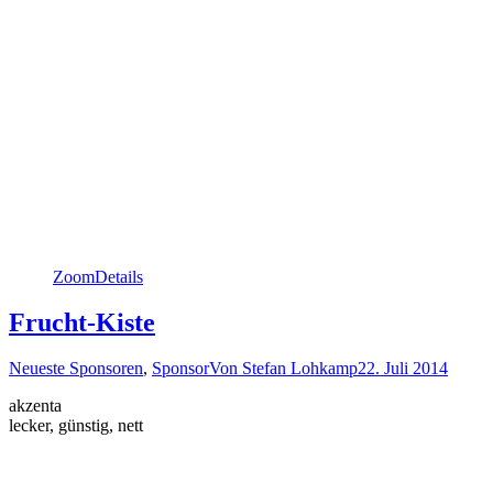
Zoom
Details
Frucht-Kiste
Neueste Sponsoren
,
Sponsor
Von
Stefan Lohkamp
22. Juli 2014
akzenta
lecker, günstig, nett