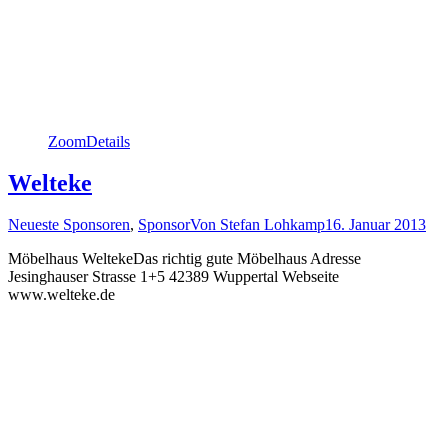
Zoom
Details
Welteke
Neueste Sponsoren
,
Sponsor
Von
Stefan Lohkamp
16. Januar 2013
Möbelhaus WeltekeDas richtig gute Möbelhaus Adresse
Jesinghauser Strasse 1+5 42389 Wuppertal Webseite
www.welteke.de