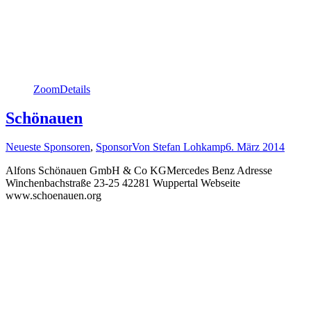
Zoom
Details
Schönauen
Neueste Sponsoren
,
Sponsor
Von
Stefan Lohkamp
6. März 2014
Alfons Schönauen GmbH & Co KGMercedes Benz Adresse
Winchenbachstraße 23-25 42281 Wuppertal Webseite
www.schoenauen.org