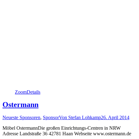
Zoom
Details
Ostermann
Neueste Sponsoren
,
Sponsor
Von
Stefan Lohkamp
26. April 2014
Möbel OstermannDie großen Einrichtungs-Centren in NRW
Adresse Landstraße 36 42781 Haan Webseite www.ostermann.de