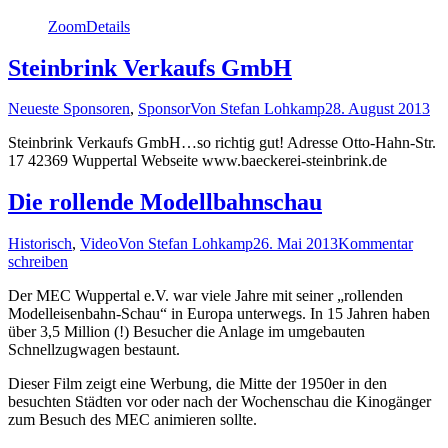
Zoom
Details
Steinbrink Verkaufs GmbH
Neueste Sponsoren
,
Sponsor
Von
Stefan Lohkamp
28. August 2013
Steinbrink Verkaufs GmbH…so richtig gut! Adresse Otto-Hahn-Str.
17 42369 Wuppertal Webseite www.baeckerei-steinbrink.de
Die rollende Modellbahnschau
Historisch
,
Video
Von
Stefan Lohkamp
26. Mai 2013
Kommentar
schreiben
Der MEC Wuppertal e.V. war viele Jahre mit seiner „rollenden
Modelleisenbahn-Schau“ in Europa unterwegs. In 15 Jahren haben
über 3,5 Million (!) Besucher die Anlage im umgebauten
Schnellzugwagen bestaunt.
Dieser Film zeigt eine Werbung, die Mitte der 1950er in den
besuchten Städten vor oder nach der Wochenschau die Kinogänger
zum Besuch des MEC animieren sollte.