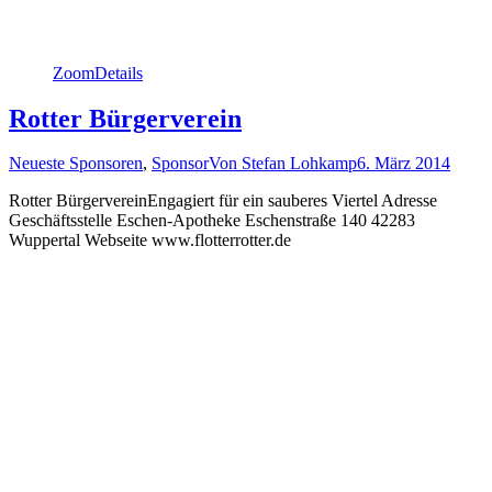
Zoom
Details
Rotter Bürgerverein
Neueste Sponsoren
,
Sponsor
Von
Stefan Lohkamp
6. März 2014
Rotter BürgervereinEngagiert für ein sauberes Viertel Adresse
Geschäftsstelle Eschen-Apotheke Eschenstraße 140 42283
Wuppertal Webseite www.flotterrotter.de