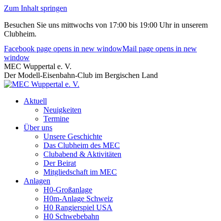
Zum Inhalt springen
Besuchen Sie uns mittwochs von 17:00 bis 19:00 Uhr in unserem
Clubheim.
Facebook page opens in new window
Mail page opens in new
window
MEC Wuppertal e. V.
Der Modell-Eisenbahn-Club im Bergischen Land
Aktuell
Neuigkeiten
Termine
Über uns
Unsere Geschichte
Das Clubheim des MEC
Clubabend & Aktivitäten
Der Beirat
Mitgliedschaft im MEC
Anlagen
H0-Großanlage
H0m-Anlage Schweiz
H0 Rangierspiel USA
H0 Schwebebahn