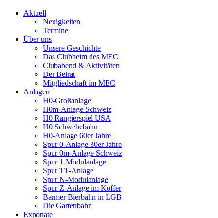
Aktuell
Neuigkeiten
Termine
Über uns
Unsere Geschichte
Das Clubheim des MEC
Clubabend & Aktivitäten
Der Beirat
Mitgliedschaft im MEC
Anlagen
H0-Großanlage
H0m-Anlage Schweiz
H0 Rangierspiel USA
H0 Schwebebahn
H0-Anlage 60er Jahre
Spur 0-Anlage 30er Jahre
Spur 0m-Anlage Schweiz
Spur 1-Modulanlage
Spur TT-Anlage
Spur N-Modulanlage
Spur Z-Anlage im Koffer
Barmer Bierbahn in LGB
Die Gartenbahn
Exponate