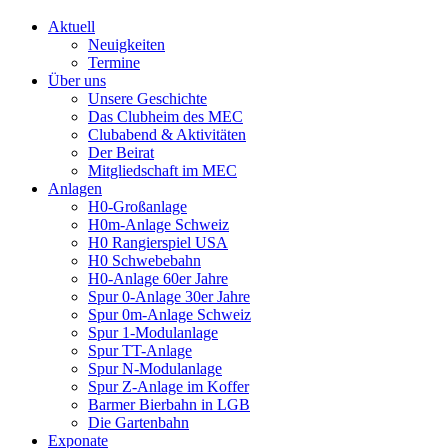
Aktuell
Neuigkeiten
Termine
Über uns
Unsere Geschichte
Das Clubheim des MEC
Clubabend & Aktivitäten
Der Beirat
Mitgliedschaft im MEC
Anlagen
H0-Großanlage
H0m-Anlage Schweiz
H0 Rangierspiel USA
H0 Schwebebahn
H0-Anlage 60er Jahre
Spur 0-Anlage 30er Jahre
Spur 0m-Anlage Schweiz
Spur 1-Modulanlage
Spur TT-Anlage
Spur N-Modulanlage
Spur Z-Anlage im Koffer
Barmer Bierbahn in LGB
Die Gartenbahn
Exponate