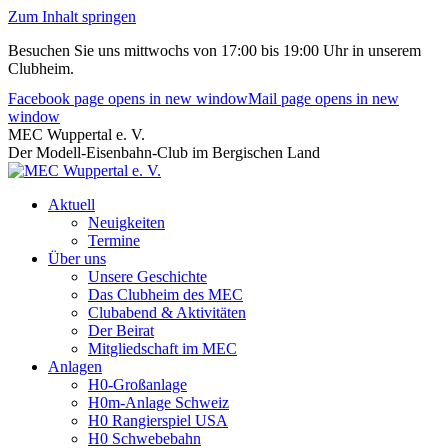
Zum Inhalt springen
Besuchen Sie uns mittwochs von 17:00 bis 19:00 Uhr in unserem
Clubheim.
Facebook page opens in new window
Mail page opens in new
window
MEC Wuppertal e. V.
Der Modell-Eisenbahn-Club im Bergischen Land
Aktuell
Neuigkeiten
Termine
Über uns
Unsere Geschichte
Das Clubheim des MEC
Clubabend & Aktivitäten
Der Beirat
Mitgliedschaft im MEC
Anlagen
H0-Großanlage
H0m-Anlage Schweiz
H0 Rangierspiel USA
H0 Schwebebahn