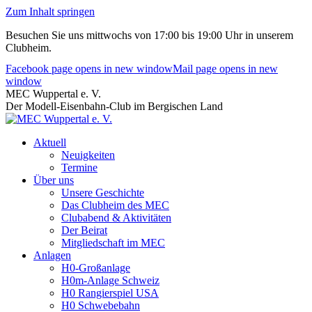
Zum Inhalt springen
Besuchen Sie uns mittwochs von 17:00 bis 19:00 Uhr in unserem
Clubheim.
Facebook page opens in new window
Mail page opens in new
window
MEC Wuppertal e. V.
Der Modell-Eisenbahn-Club im Bergischen Land
Aktuell
Neuigkeiten
Termine
Über uns
Unsere Geschichte
Das Clubheim des MEC
Clubabend & Aktivitäten
Der Beirat
Mitgliedschaft im MEC
Anlagen
H0-Großanlage
H0m-Anlage Schweiz
H0 Rangierspiel USA
H0 Schwebebahn