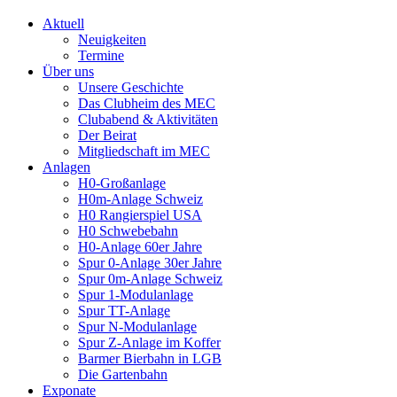
Aktuell
Neuigkeiten
Termine
Über uns
Unsere Geschichte
Das Clubheim des MEC
Clubabend & Aktivitäten
Der Beirat
Mitgliedschaft im MEC
Anlagen
H0-Großanlage
H0m-Anlage Schweiz
H0 Rangierspiel USA
H0 Schwebebahn
H0-Anlage 60er Jahre
Spur 0-Anlage 30er Jahre
Spur 0m-Anlage Schweiz
Spur 1-Modulanlage
Spur TT-Anlage
Spur N-Modulanlage
Spur Z-Anlage im Koffer
Barmer Bierbahn in LGB
Die Gartenbahn
Exponate