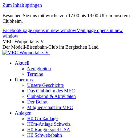
Zum Inhalt springen
Besuchen Sie uns mittwochs von 17:00 bis 19:00 Uhr in unserem
Clubheim.
Facebook page opens in new window
Mail page opens in new
window
MEC Wuppertal e. V.
Der Modell-Eisenbahn-Club im Bergischen Land
Aktuell
Neuigkeiten
Termine
Über uns
Unsere Geschichte
Das Clubheim des MEC
Clubabend & Aktivitäten
Der Beirat
Mitgliedschaft im MEC
Anlagen
H0-Großanlage
H0m-Anlage Schweiz
H0 Rangierspiel USA
H0 Schwebebahn