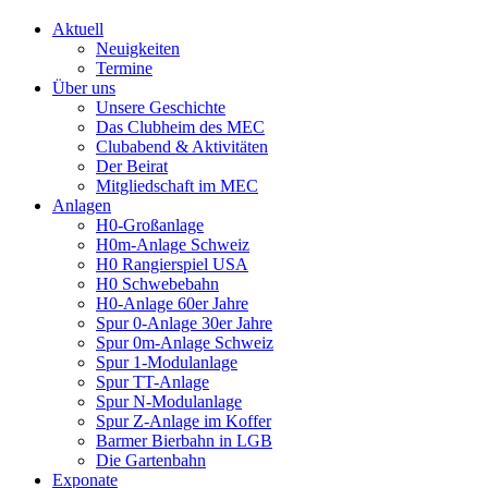
Aktuell
Neuigkeiten
Termine
Über uns
Unsere Geschichte
Das Clubheim des MEC
Clubabend & Aktivitäten
Der Beirat
Mitgliedschaft im MEC
Anlagen
H0-Großanlage
H0m-Anlage Schweiz
H0 Rangierspiel USA
H0 Schwebebahn
H0-Anlage 60er Jahre
Spur 0-Anlage 30er Jahre
Spur 0m-Anlage Schweiz
Spur 1-Modulanlage
Spur TT-Anlage
Spur N-Modulanlage
Spur Z-Anlage im Koffer
Barmer Bierbahn in LGB
Die Gartenbahn
Exponate