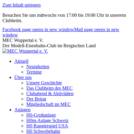
Zum Inhalt springen
Besuchen Sie uns mittwochs von 17:00 bis 19:00 Uhr in unserem
Clubheim.
Facebook page opens in new window
Mail page opens in new
window
MEC Wuppertal e. V.
Der Modell-Eisenbahn-Club im Bergischen Land
Aktuell
Neuigkeiten
Termine
Über uns
Unsere Geschichte
Das Clubheim des MEC
Clubabend & Aktivitäten
Der Beirat
Mitgliedschaft im MEC
Anlagen
H0-Großanlage
H0m-Anlage Schweiz
H0 Rangierspiel USA
H0 Schwebebahn