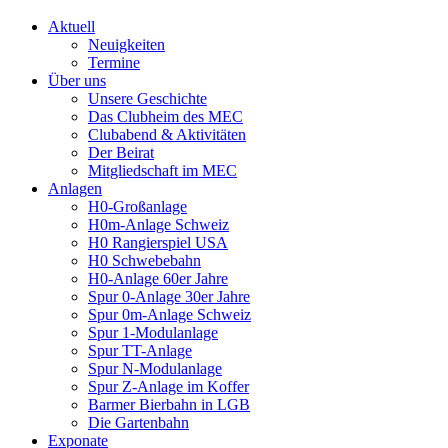
Aktuell
Neuigkeiten
Termine
Über uns
Unsere Geschichte
Das Clubheim des MEC
Clubabend & Aktivitäten
Der Beirat
Mitgliedschaft im MEC
Anlagen
H0-Großanlage
H0m-Anlage Schweiz
H0 Rangierspiel USA
H0 Schwebebahn
H0-Anlage 60er Jahre
Spur 0-Anlage 30er Jahre
Spur 0m-Anlage Schweiz
Spur 1-Modulanlage
Spur TT-Anlage
Spur N-Modulanlage
Spur Z-Anlage im Koffer
Barmer Bierbahn in LGB
Die Gartenbahn
Exponate