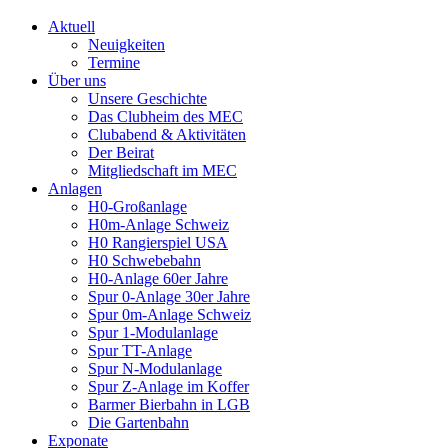
Aktuell
Neuigkeiten
Termine
Über uns
Unsere Geschichte
Das Clubheim des MEC
Clubabend & Aktivitäten
Der Beirat
Mitgliedschaft im MEC
Anlagen
H0-Großanlage
H0m-Anlage Schweiz
H0 Rangierspiel USA
H0 Schwebebahn
H0-Anlage 60er Jahre
Spur 0-Anlage 30er Jahre
Spur 0m-Anlage Schweiz
Spur 1-Modulanlage
Spur TT-Anlage
Spur N-Modulanlage
Spur Z-Anlage im Koffer
Barmer Bierbahn in LGB
Die Gartenbahn
Exponate