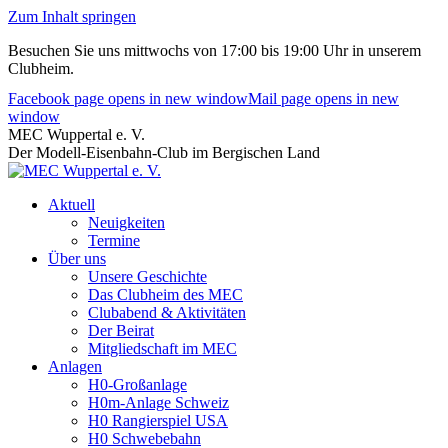
Zum Inhalt springen
Besuchen Sie uns mittwochs von 17:00 bis 19:00 Uhr in unserem
Clubheim.
Facebook page opens in new window
Mail page opens in new
window
MEC Wuppertal e. V.
Der Modell-Eisenbahn-Club im Bergischen Land
Aktuell
Neuigkeiten
Termine
Über uns
Unsere Geschichte
Das Clubheim des MEC
Clubabend & Aktivitäten
Der Beirat
Mitgliedschaft im MEC
Anlagen
H0-Großanlage
H0m-Anlage Schweiz
H0 Rangierspiel USA
H0 Schwebebahn